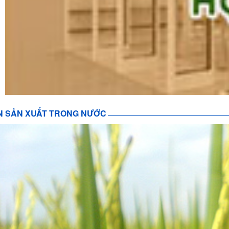
N SẢN XUẤT TRONG NƯỚC