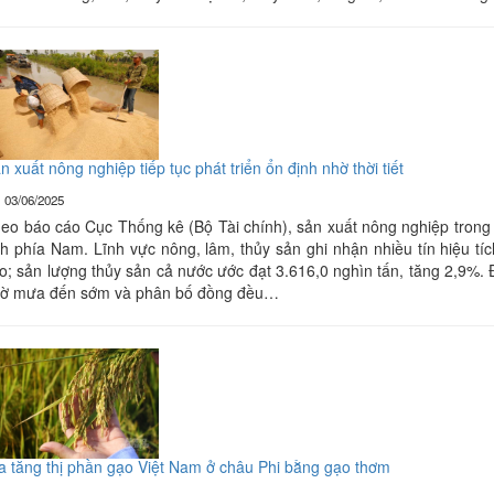
n xuất nông nghiệp tiếp tục phát triển ổn định nhờ thời tiết
03/06/2025
eo báo cáo Cục Thống kê (Bộ Tài chính), sản xuất nông nghiệp trong t
nh phía Nam. Lĩnh vực nông, lâm, thủy sản ghi nhận nhiều tín hiệu tí
o; sản lượng thủy sản cả nước ước đạt 3.616,0 nghìn tấn, tăng 2,9%. Đ
ờ mưa đến sớm và phân bố đồng đều…
a tăng thị phần gạo Việt Nam ở châu Phi bằng gạo thơm