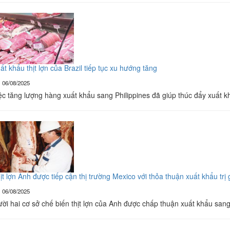
ất khẩu thịt lợn của Brazil tiếp tục xu hướng tăng
06/08/2025
ệc tăng lượng hàng xuất khẩu sang Philippines đã giúp thúc đẩy xuất kh
ịt lợn Anh được tiếp cận thị trường Mexico với thỏa thuận xuất khẩu trị
06/08/2025
ời hai cơ sở chế biến thịt lợn của Anh được chấp thuận xuất khẩu san