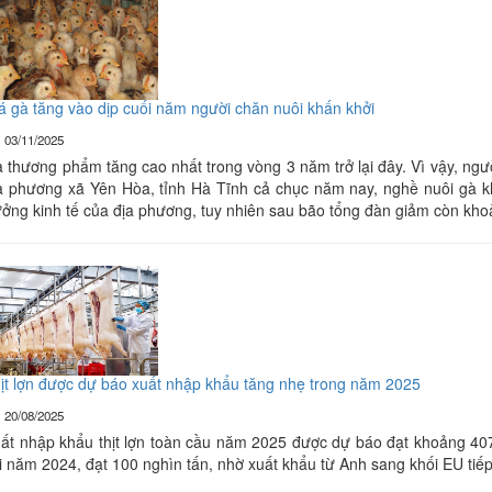
á gà tăng vào dịp cuối năm người chăn nuôi khấn khởi
03/11/2025
 thương phẩm tăng cao nhất trong vòng 3 năm trở lại đây. Vì vậy, ng
a phương xã Yên Hòa, tỉnh Hà Tĩnh cả chục năm nay, nghề nuôi gà k
ưởng kinh tế của địa phương, tuy nhiên sau bão tổng đàn giảm còn kh
ịt lợn được dự báo xuất nhập khẩu tăng nhẹ trong năm 2025
20/08/2025
ất nhập khẩu thịt lợn toàn cầu năm 2025 được dự báo đạt khoảng 407
i năm 2024, đạt 100 nghìn tấn, nhờ xuất khẩu từ Anh sang khối EU tiế