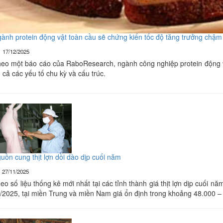
ành protein động vật toàn cầu sẽ chứng kiến ​​tốc độ tăng trưởng ch
17/12/2025
eo một báo cáo của RaboResearch, ngành công nghiệp protein động vật
 cả các yếu tố chu kỳ và cấu trúc.
uồn cung thịt lợn dồi dào dịp cuối năm
27/11/2025
eo số liệu thống kê mới nhất tại các tỉnh thành giá thịt lợn dịp cuối 
/2025, tại miền Trung và miền Nam giá ổn định trong khoảng 48.000 –